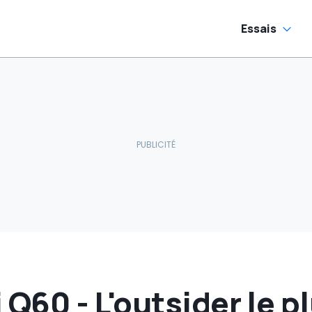
Essais
i Q60 - L'outsider le p