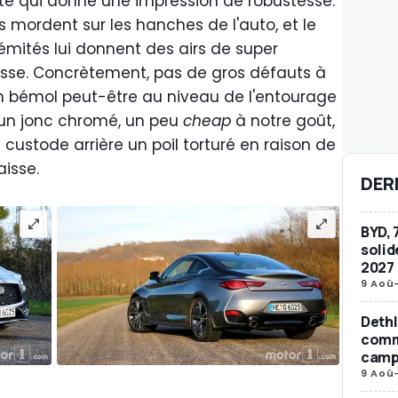
ute qui donne une impression de robustesse.
s mordent sur les hanches de l'auto, et le
rémités lui donnent des airs de super
esse. Concrètement, pas de gros défauts à
un bémol peut-être au niveau de l'entourage
d'un jonc chromé, un peu
cheap
à notre goût,
 custode arrière un poil torturé en raison de
aisse.
DER
BYD, 
solid
2027
9 Aoû
Dethl
comm
camp
9 Aoû