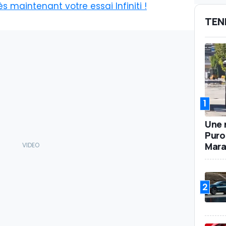
 maintenant votre essai Infiniti !
TEN
1
Une 
Puro
Mara
2