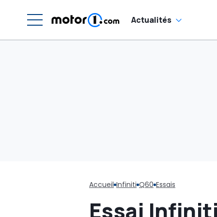
Actualités
Accueil
Infiniti
Q60
Essais
Essai Infinit