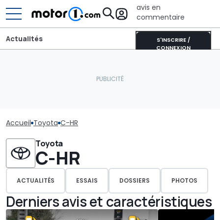
avis en
commentaire
Actualités
S'INSCRIRE /
CONNEXION
Accueil
Toyota
C-HR
Toyota
C-HR
ACTUALITÉS
ESSAIS
DOSSIERS
PHOTOS
Derniers avis et caractéristiques