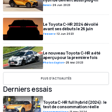
hybride devient aussi plug-in
News
-
26 Jun 2023
Le Toyota C-HR 2024 dévoilé
avant ses débuts le 26 juin
Teasers
-
12 Jun 2023
Le nouveau Toyota C-HR a été
aperçu pour la première fois
Photos Espion
-
25 Mai 2023
PLUS D'ACTUALITÉS
Derniers essais
Toyota C-HR full hybrid (2024): le
test de consommation réelle
Consommations
-
13 Mar 2024