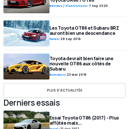
Toyota GR86 / GT86
Rendus / Illustrations
-
7 Sep 2020
Les Toyota GT86 et Subaru BRZ
auront bien une descendance
News
-
28 Sep 2019
Toyota devrait bien faire une
nouvelle GT86 aux côtés de
Subaru
Rumeurs
-
23 Mar 2019
PLUS D'ACTUALITÉS
Derniers essais
Essai Toyota GT86 (2017) - Plus
affûtée mais...
Essai
-
21 Oct 2017