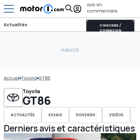
avis en
commentaire
Actualités
S'INSCRIRE /
CONNEXION
Accueil
Toyota
GT86
Toyota
GT86
ACTUALITÉS
ESSAIS
DOSSIERS
VIDÉOS
P
Derniers avis et caractéristiques