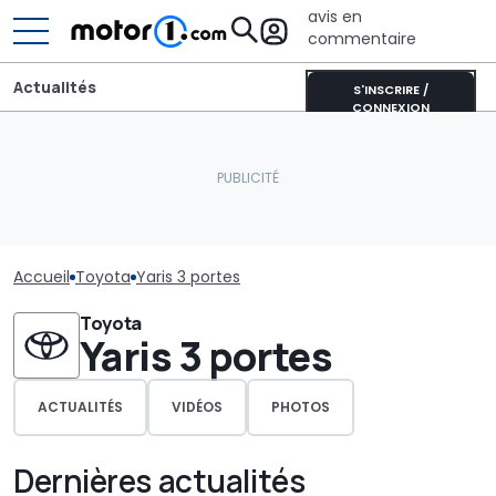
avis en
commentaire
Actualités
S'INSCRIRE /
CONNEXION
Accueil
Toyota
Yaris 3 portes
Toyota
Yaris 3 portes
ACTUALITÉS
VIDÉOS
PHOTOS
Dernières actualités