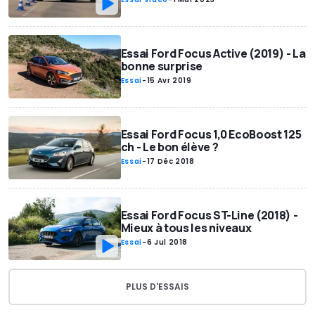
Essai Ford Focus Active (2019) - La
bonne surprise
Essai
-
15 Avr 2019
Essai Ford Focus 1,0 EcoBoost 125
ch - Le bon élève ?
Essai
-
17 Déc 2018
Essai Ford Focus ST-Line (2018) -
Mieux à tous les niveaux
Essai
-
6 Jul 2018
PLUS D'ESSAIS