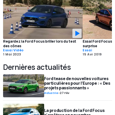
Regardez la Ford Focus briller lors du test
Essai Ford Focus A
des cônes
surprise
Essai Vidéo
Essai
1 Mai 2023
15 Avr 2019
Dernières actualités
Ford tease de nouvelles voitures
particulières pour l’Europe : « Des
projets passionnants »
Industrie
-
27 Fév
La production de la Ford Focus