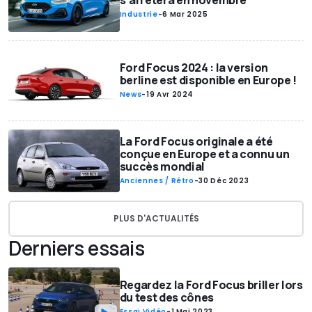
s'arrêtera en novembre
Industrie
-
6 Mar 2025
Ford Focus 2024 : la version
berline est disponible en Europe !
News
-
19 Avr 2024
La Ford Focus originale a été
conçue en Europe et a connu un
succès mondial
Anciennes / Rétro
-
30 Déc 2023
PLUS D'ACTUALITÉS
Derniers essais
Regardez la Ford Focus briller lors
du test des cônes
Essai Vidéo
-
1 Mai 2023