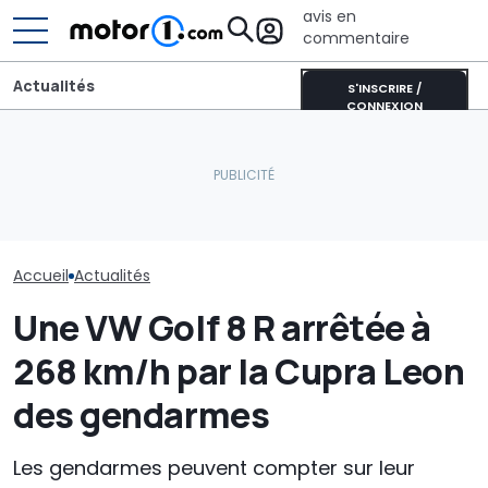
avis en
commentaire
Actualités
S'INSCRIRE /
CONNEXION
New York mise gros sur
Les voitures é
Le groupe Volkswagen
les voitures électriques :
les plus vend
pourrait abandonner ces
600 bornes de recharge
Groupe Volksw
modèles d'ici 2030
en plus
jour)
Accueil
Actualités
Une VW Golf 8 R arrêtée à
268 km/h par la Cupra Leon
des gendarmes
Les gendarmes peuvent compter sur leur