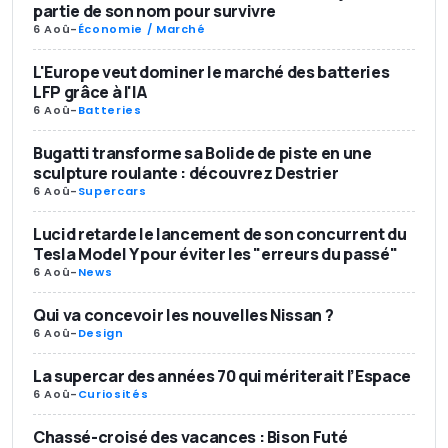
partie de son nom pour survivre
6 Aoû
-
Économie / Marché
L'Europe veut dominer le marché des batteries
LFP grâce à l'IA
6 Aoû
-
Batteries
Bugatti transforme sa Bolide de piste en une
sculpture roulante : découvrez Destrier
6 Aoû
-
Supercars
Lucid retarde le lancement de son concurrent du
Tesla Model Y pour éviter les "erreurs du passé"
6 Aoû
-
News
Qui va concevoir les nouvelles Nissan ?
6 Aoû
-
Design
La supercar des années 70 qui mériterait l’Espace
6 Aoû
-
Curiosités
Chassé-croisé des vacances : Bison Futé