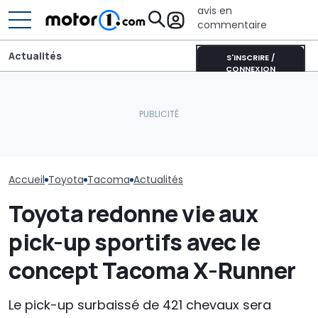
avis en
commentaire
Actualités
S'INSCRIRE /
CONNEXION
La Toyota Corolla
électrique se rapproche.
L'Europe veut dominer le
La Toyota GR 
Voici pourquoi elle
marché des batteries LFP
deviendra enc
représente un tournant
grâce à l'IA
extrême
majeur
Accueil
Toyota
Tacoma
Actualités
Toyota redonne vie aux
pick-up sportifs avec le
concept Tacoma X-Runner
Le pick-up surbaissé de 421 chevaux sera