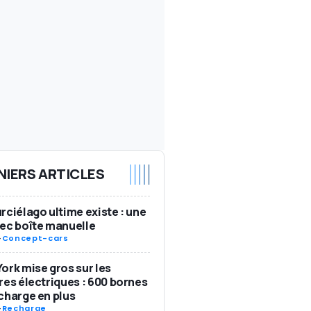
NIERS ARTICLES
rciélago ultime existe : une
ec boîte manuelle
-
Concept-cars
ork mise gros sur les
res électriques : 600 bornes
charge en plus
-
Recharge