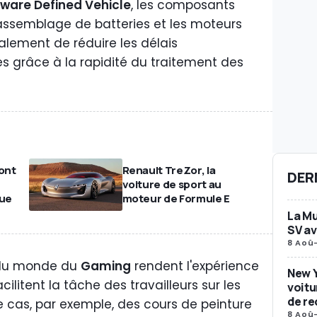
tware Defined Vehicle
, les composants
'assemblage de batteries et les moteurs
galement de réduire les délais
les grâce à la rapidité du traitement des
ont
Renault TreZor, la
DER
voiture de sport au
que
moteur de Formule E
La Mu
SV av
8 Aoû
s du monde du
Gaming
rendent l'expérience
New Y
cilitent la tâche des travailleurs sur les
voitu
de re
e cas, par exemple, des cours de peinture
8 Aoû