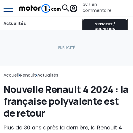
avis en
commentaire
Actualités
S'INSCRIRE /
CONNEXION
Pourquoi les voitures
Google Gemini
modernes restent plus
L’intérieur du nouveau
gratuitement 
fraîches même en plein
SUV Bentley, avec des
mise à jour su
soleil
commandes physiques
modèles Renau
Accueil
Renault
Actualités
Nouvelle Renault 4 2024 : la
française polyvalente est
de retour
Plus de 30 ans après la dernière, la Renault 4