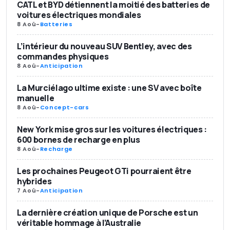
CATL et BYD détiennent la moitié des batteries de
voitures électriques mondiales
8 Aoû
-
Batteries
L’intérieur du nouveau SUV Bentley, avec des
commandes physiques
8 Aoû
-
Anticipation
La Murciélago ultime existe : une SV avec boîte
manuelle
8 Aoû
-
Concept-cars
New York mise gros sur les voitures électriques :
600 bornes de recharge en plus
8 Aoû
-
Recharge
Les prochaines Peugeot GTi pourraient être
hybrides
7 Aoû
-
Anticipation
La dernière création unique de Porsche est un
véritable hommage à l’Australie