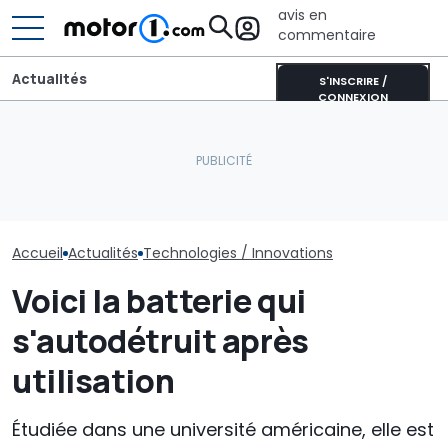
avis en
commentaire
Actualités
S'INSCRIRE /
CONNEXION
CATL et BYD détiennent la
Le secteur én
Près de 2 000 km avec un
moitié des batteries de
évolue et la n
plein : le record du
voitures électriques
des voitures é
Qashqai e-POWER
mondiales
commence
Accueil
Actualités
Technologies / Innovations
Voici la batterie qui
s'autodétruit après
utilisation
Étudiée dans une université américaine, elle est