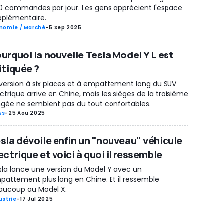
0 commandes par jour. Les gens apprécient l'espace
pplémentaire.
nomie / Marché
-
5 Sep 2025
urquoi la nouvelle Tesla Model Y L est
itiquée ?
 version à six places et à empattement long du SUV
ctrique arrive en Chine, mais les sièges de la troisième
ngée ne semblent pas du tout confortables.
ws
-
25 Aoû 2025
sla dévoile enfin un "nouveau" véhicule
ectrique et voici à quoi il ressemble
sla lance une version du Model Y avec un
pattement plus long en Chine. Et il ressemble
aucoup au Model X.
ustrie
-
17 Jul 2025