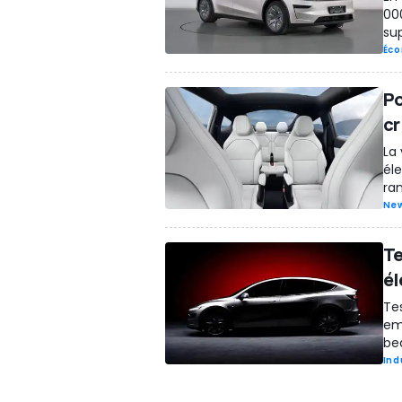
00
su
Éco
Po
cr
La
éle
ra
Ne
Te
él
Te
em
be
Ind