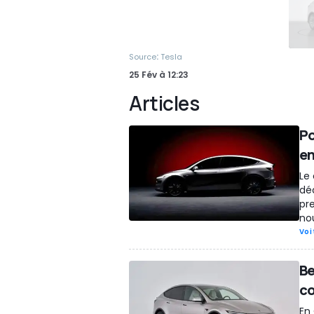
:
Source
Tesla
25 Fév
à
12:23
Articles
Po
en
Le 
déc
pre
no
Voi
Be
co
En 