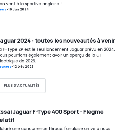
on vent à la sportive anglaise !
ews
-
19 Jun 2024
Jaguar 2024 : toutes les nouveautés à venir
a F-Type ZP est le seul lancement Jaguar prévu en 2024.
ous pourrions également avoir un aperçu de la GT
lectrique de 2025.
easers
-
12 Déc 2023
PLUS D'ACTUALITÉS
Essai Jaguar F-Type 400 Sport - Flegme
elatif
algré une concurrence féroce, l'anglaise arrive à nous