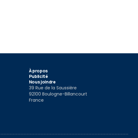
23
8
-Type 75
Jaguar F-T
Comparatif Jaguar F-Type
022
4 Déc 2019
2 Déc 2019
À propos
Publicité
Nous joindre
39 Rue de la Saussière
92100 Boulogne-Billancourt
France