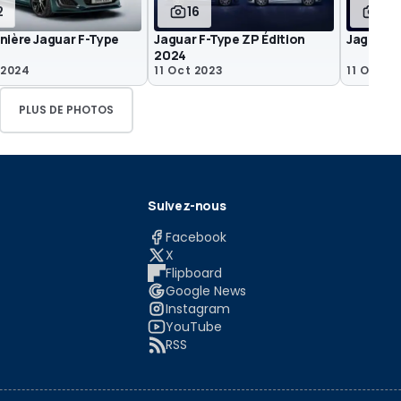
2
16
18
nière Jaguar F-Type
Jaguar F-Type ZP Édition
Jaguar F
2024
 2024
11 Oct 2023
11 Oct 2
PLUS DE PHOTOS
Suivez-nous
Facebook
X
Flipboard
Google News
Instagram
YouTube
RSS