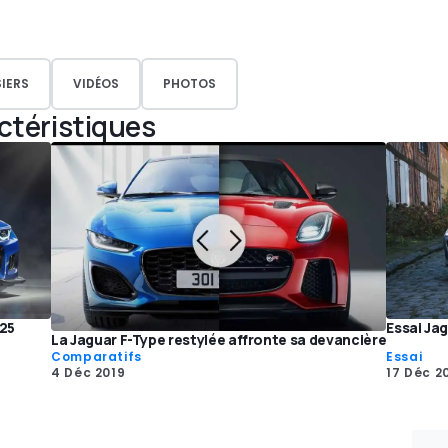
IERS
VIDÉOS
PHOTOS
actéristiques
025
Essai Jag
La Jaguar F-Type restylée affronte sa devancière
Comparatifs
Essai
4 Déc 2019
17 Déc 2