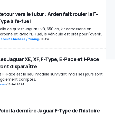
etour vers le futur : Arden fait rouler la F-
ype à l’e-fuel
oilà ce qu’est Jaguar ! V8, 650 ch, kit carrosserie en
arbone et, avec l’E-Fuel, le véhicule est prêt pour l'avenir.
ièces Détachées / Tuning
-
19 Avr
Les Jaguar XE, XF, F-Type, E-Pace et I-Pace
vont disparaître
e F-Pace est le seul modèle survivant, mais ses jours sont
galement comptés.
ews
-
16 Jul 2024
oici la dernière Jaguar F-Type de l'histoire