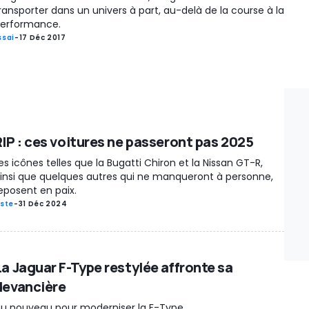
ransporter dans un univers à part, au-delà de la course à la
erformance.
ssai
-
17 Déc 2017
RIP : ces voitures ne passeront pas 2025
es icônes telles que la Bugatti Chiron et la Nissan GT-R,
insi que quelques autres qui ne manqueront à personne,
eposent en paix.
iste
-
31 Déc 2024
La Jaguar F-Type restylée affronte sa
devancière
u nouveau pour moderniser la F-Type.