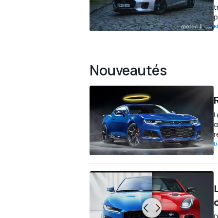
t
p
E
Nouveautés
L
a
r
L
D