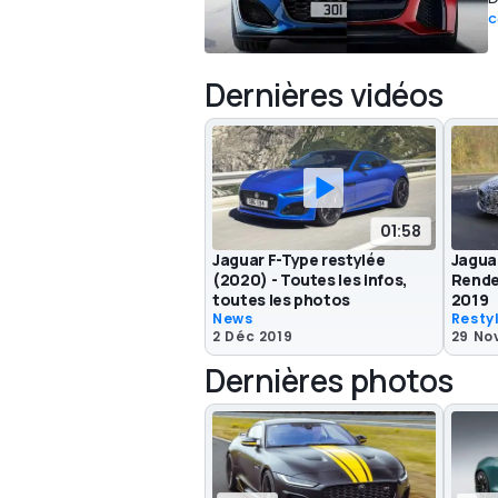
C
Dernières vidéos
01:58
Jaguar F-Type restylée
Jagua
(2020) - Toutes les infos,
Rende
toutes les photos
2019
News
Resty
2 Déc 2019
29 No
Dernières photos