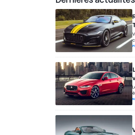
R
T
V
c
P
L
é
N
V