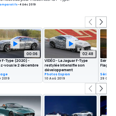
omparatifs
-
4 Déc 2019
00:06
02:48
r F-Type (2020) -
VIDÉO - La Jaguar F-Type
Série sp
z-vous le 2 décembre
restylée intensifie son
Flag" po
développement
lage
Photos Espion
Séries s
v 2019
10 Aoû 2019
29 Oct 2