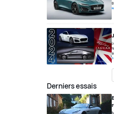
B
N
L
N
é
T
Derniers essais
r
M