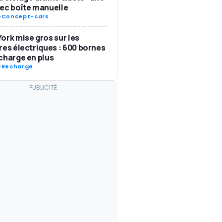
ec boîte manuelle
-
Concept-cars
ork mise gros sur les
res électriques : 600 bornes
charge en plus
-
Recharge