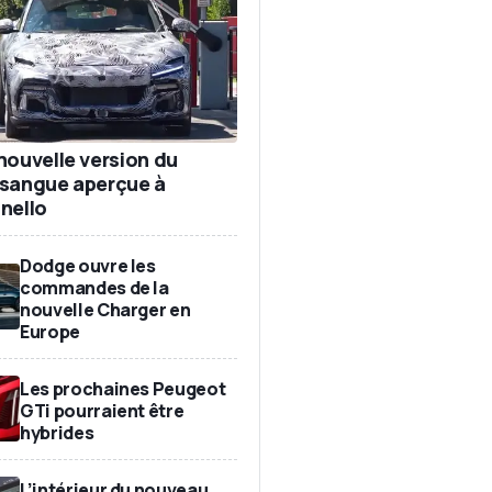
nouvelle version du
sangue aperçue à
nello
Dodge ouvre les
commandes de la
nouvelle Charger en
Europe
Les prochaines Peugeot
GTi pourraient être
hybrides
L’intérieur du nouveau