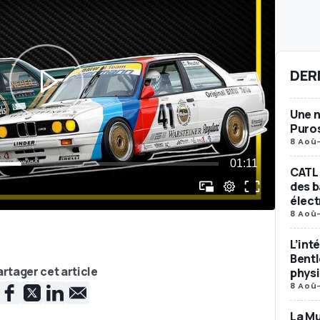
DER
Une n
Puro
8 Aoû
CATL 
des b
élect
8 Aoû
L’int
Bent
rtager cet article
phys
8 Aoû
La Mu