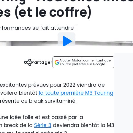
 (et le coffre)
rformances se fait attendre !
Ajouter Motor1.com en tant que
Partager
source préférée sur Google
 excitantes prévues pour 2022 viendra de
évoilera bientôt
la toute première M3 Touring
présente ce break survitaminé.
idée folle et est passé par la
 break de la
Série 3
deviendra bientôt la M3