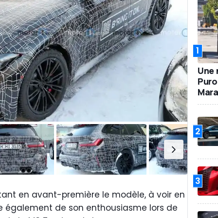
1
Une 
Puro
Mara
2
3
tant en avant-première le modèle, à voir en
e également de son enthousiasme lors de