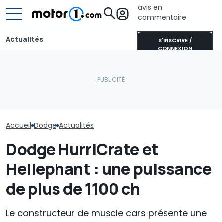
avis en
commentaire
Actualités
S'INSCRIRE /
CONNEXION
Dodge laisse entendre le
Aston Martin contrainte
retour de l'un de ses
de vendre la majeure
modèles les plus
partie de son nom pour
S'agit-il de la
emblématiques
survivre
Dodge Charger
Accueil
Dodge
Actualités
Dodge HurriCrate et
Hellephant : une puissance
de plus de 1100 ch
Le constructeur de muscle cars présente une