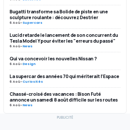
Bugatti transforme sa Bolide de piste en une
sculpture roulante : découvrez Destrier
6 Aoû
-
Supercars
Lucid retarde le lancement de son concurrent du
Tesla Model Y pour éviter les "erreurs du passé"
6 Aoû
-
News
Qui va concevoir les nouvelles Nissan ?
6 Aoû
-
Design
La supercar des années 70 qui mériterait l’Espace
6 Aoû
-
Curiosités
Chassé-croisé des vacances : Bison Futé
annonce un samedi 8 août difficile sur les routes
6 Aoû
-
News