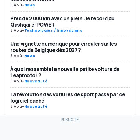
5 Aoû
-
News
Près de 2 000 km avec un plein : le record du
Qashqai e-POWER
5 Aoû
-
Technologies / Innovations
Une vignette numérique pour circuler sur les
routes de Belgique dès 2027 ?
5 Aoû
-
News
À quoi ressemble la nouvelle petite voiture de
Leapmotor ?
5 Aoû
-
Nouveauté
La révolution des voitures de sport passe par ce
logiciel caché
5 Aoû
-
Nouveauté