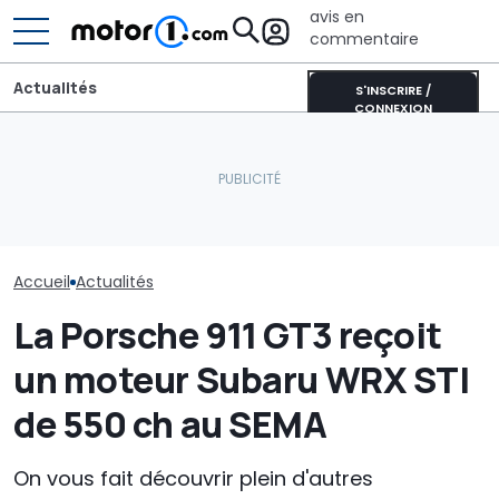
avis en
commentaire
Actualités
S'INSCRIRE /
CONNEXION
Le PDG de Porsche
confirme que la 718
Sur les murs du monde, la
Le groupe Vo
électrique est toujours
nouvelle smart #2
pourrait aban
prévue
prépare son arrivée
modèles d'ici 
Accueil
Actualités
La Porsche 911 GT3 reçoit
un moteur Subaru WRX STI
de 550 ch au SEMA
On vous fait découvrir plein d'autres