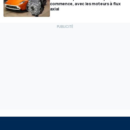
commence, avec les moteurs à flux
axial