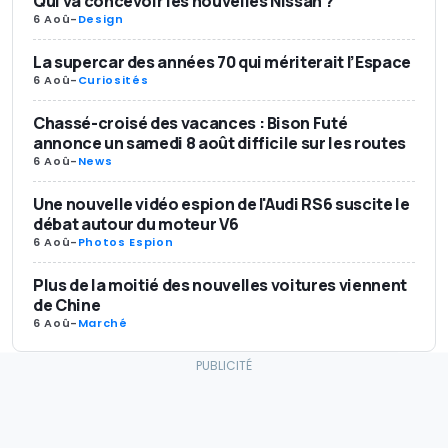
Qui va concevoir les nouvelles Nissan ?
6 Aoû
-
Design
La supercar des années 70 qui mériterait l’Espace
6 Aoû
-
Curiosités
Chassé-croisé des vacances : Bison Futé
annonce un samedi 8 août difficile sur les routes
6 Aoû
-
News
Une nouvelle vidéo espion de l'Audi RS6 suscite le
débat autour du moteur V6
6 Aoû
-
Photos Espion
Plus de la moitié des nouvelles voitures viennent
de Chine
6 Aoû
-
Marché