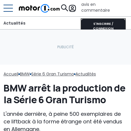
avis en
commentaire
Actualités
S'INSCRIRE /
CONNEXION
La nouvelle BMW i3
BMW va inonde
Touring est presque
La supercar des années
marché de nou
prête
70 qui mériterait l’Espace
voitures jusqu
Accueil
BMW
Série 6 Gran Turismo
Actualités
BMW arrêt la production de
la Série 6 Gran Turismo
L'année dernière, à peine 500 exemplaires de
ce liftback à la forme étrange ont été vendus
en Allemagne.