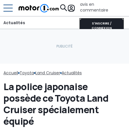
avis en
commentaire
Actualités
S'INSCRIRE /
CONNEXION
La Toyota Corolla
électrique se rapproche.
Une nouvelle version du
La Toyota GR 
Voici pourquoi elle
Purosangue aperçue à
deviendra enc
représente un tournant
Maranello
extrême
majeur
Accueil
Toyota
Land Cruiser
Actualités
La police japonaise
possède ce Toyota Land
Cruiser spécialement
équipé