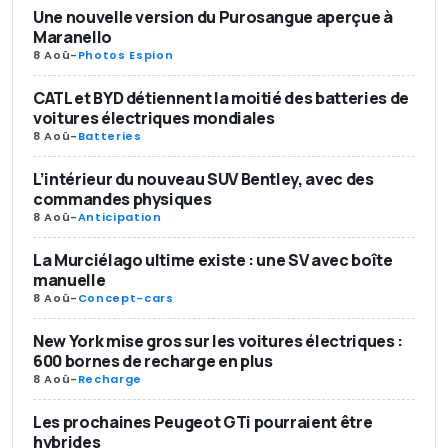
Une nouvelle version du Purosangue aperçue à
Maranello
8 Aoû
-
Photos Espion
CATL et BYD détiennent la moitié des batteries de
voitures électriques mondiales
8 Aoû
-
Batteries
L’intérieur du nouveau SUV Bentley, avec des
commandes physiques
8 Aoû
-
Anticipation
La Murciélago ultime existe : une SV avec boîte
manuelle
8 Aoû
-
Concept-cars
New York mise gros sur les voitures électriques :
600 bornes de recharge en plus
8 Aoû
-
Recharge
Les prochaines Peugeot GTi pourraient être
hybrides