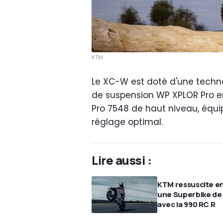
KTM
Le XC-W est doté d'une technol
de suspension WP XPLOR Pro en t
Pro 7548 de haut niveau, équi
réglage optimal.
Lire aussi :
KTM ressuscite en
une Superbike de
avec la 990 RC R