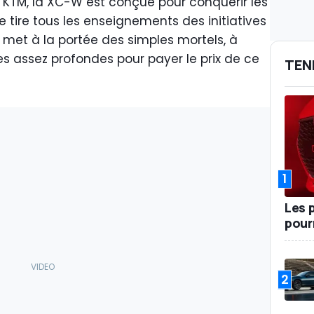
n KTM, la XC-W est conçue pour conquérir les
lle tire tous les enseignements des initiatives
 met à la portée des simples mortels, à
hes assez profondes pour payer le prix de ce
TEN
1
Les 
pour
2