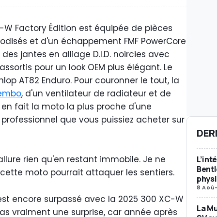
C-W Factory Édition est équipée de pièces
nodisés et d'un échappement FMF PowerCore
 des jantes en alliage D.I.D. noircies avec
sortis pour un look OEM plus élégant. Le
lop AT82 Enduro. Pour couronner le tout, la
embo
, d'un ventilateur de radiateur et de
 en fait la moto la plus proche d'une
rofessionnel que vous puissiez acheter sur
DER
allure rien qu'en restant immobile. Je ne
L’int
Bent
cette moto pourrait attaquer les sentiers.
phys
8 Aoû
M s'est encore surpassé avec la 2025 300 XC-W
La Mu
 pas vraiment une surprise, car année après