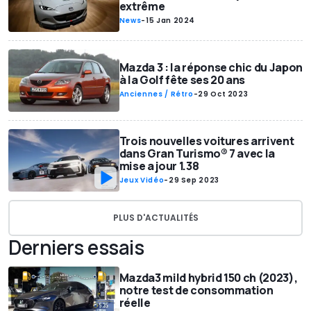
extrême
News
-
15 Jan 2024
Mazda 3 : la réponse chic du Japon
à la Golf fête ses 20 ans
Anciennes / Rétro
-
29 Oct 2023
Trois nouvelles voitures arrivent
dans Gran Turismo® 7 avec la
mise a jour 1.38
Jeux Vidéo
-
29 Sep 2023
PLUS D'ACTUALITÉS
Derniers essais
Mazda3 mild hybrid 150 ch (2023),
notre test de consommation
réelle