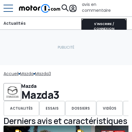
avis en
commentaire
Actualités
S'INSCRIRE /
CONNEXION
Accueil
Mazda
Mazda3
Mazda
Mazda3
ACTUALITÉS
ESSAIS
DOSSIERS
VIDÉOS
P
Derniers avis et caractéristiques