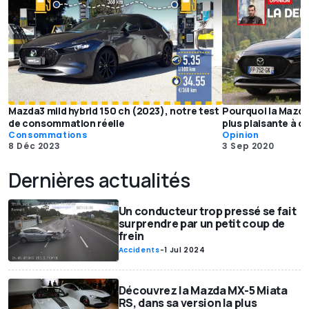
Mazda3 mild hybrid 150 ch (2023), notre test
Pourquoi la Mazda
de consommation réelle
plus plaisante à c
Consommations
Opinion
8 Déc 2023
3 Sep 2020
Dernières actualités
Un conducteur trop pressé se fait
surprendre par un petit coup de
frein
Accidents
-
1 Jul 2024
Découvrez la Mazda MX-5 Miata
RS, dans sa version la plus