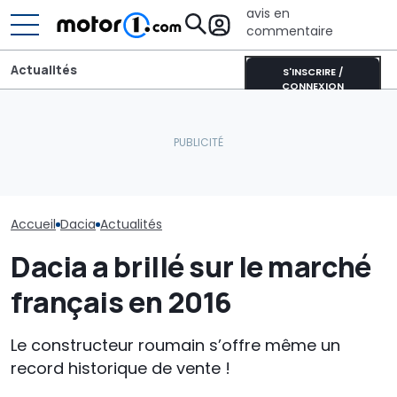
avis en
commentaire
Actualités
S'INSCRIRE /
CONNEXION
La dernière création
Dacia Sandero essence
unique de Porsche est un
La voiture "pr
(2026) : notre essai
véritable hommage à
cherche un n
consommation réelle
l’Australie
format
Accueil
Dacia
Actualités
Dacia a brillé sur le marché
français en 2016
Le constructeur roumain s’offre même un
record historique de vente !