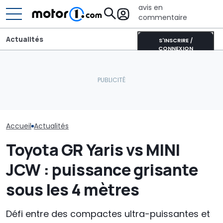
avis en
commentaire
Actualités
S'INSCRIRE /
CONNEXION
Toyota Yaris Cross vs
Une Alfa Romeo Junior
MINI Countrym
Jeep Avenger, duel de
spéciale... mais pas pour
Edition, testé
SUV urbains (aussi 4x4)
l'Europe
Rocheuses
Accueil
Actualités
Toyota GR Yaris vs MINI
JCW : puissance grisante
sous les 4 mètres
Défi entre des compactes ultra-puissantes et