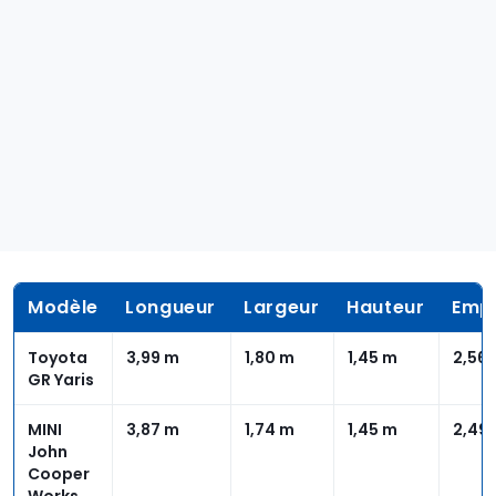
Modèle
Longueur
Largeur
Hauteur
Emp
Toyota
3,99 m
1,80 m
1,45 m
2,56
GR Yaris
MINI
3,87 m
1,74 m
1,45 m
2,49
John
Cooper