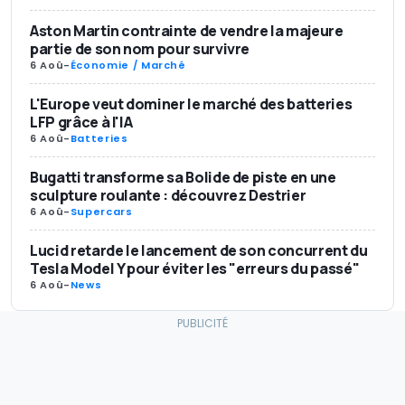
Aston Martin contrainte de vendre la majeure
partie de son nom pour survivre
6 Aoû
-
Économie / Marché
L'Europe veut dominer le marché des batteries
LFP grâce à l'IA
6 Aoû
-
Batteries
Bugatti transforme sa Bolide de piste en une
sculpture roulante : découvrez Destrier
6 Aoû
-
Supercars
Lucid retarde le lancement de son concurrent du
Tesla Model Y pour éviter les "erreurs du passé"
6 Aoû
-
News