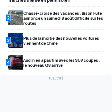
fraîches même en plein soleil
Chassé-croisé des vacances : Bison Futé
2
annonce un samedi 8 août difficile sur les
routes
Plus de la moitié des nouvelles voitures
3
viennent de Chine
Audi n'en a pas fini avec les SUV coupés :
4
le nouveau Q8 arrive