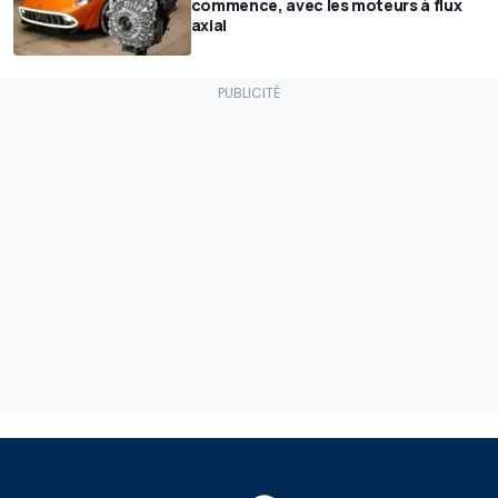
commence, avec les moteurs à flux
axial