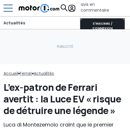
avis en
commentaire
Actualités
S'INSCRIRE /
CONNEXION
Aston Martin contrainte
J’ai vu avant t
de vendre la majeure
monde la voitu
Au final, la Ferrari Luce se
partie de son nom pour
controversée 
vend bien ou pas ?
survivre
dernières ann
Accueil
Ferrari
Actualités
L’ex-patron de Ferrari
avertit : la Luce EV « risque
de détruire une légende »
Luca di Montezemolo craint que le premier