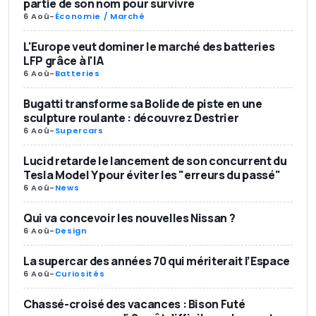
partie de son nom pour survivre
6 Aoû
-
Économie / Marché
L'Europe veut dominer le marché des batteries
LFP grâce à l'IA
6 Aoû
-
Batteries
Bugatti transforme sa Bolide de piste en une
sculpture roulante : découvrez Destrier
6 Aoû
-
Supercars
Lucid retarde le lancement de son concurrent du
Tesla Model Y pour éviter les "erreurs du passé"
6 Aoû
-
News
Qui va concevoir les nouvelles Nissan ?
6 Aoû
-
Design
La supercar des années 70 qui mériterait l’Espace
6 Aoû
-
Curiosités
Chassé-croisé des vacances : Bison Futé