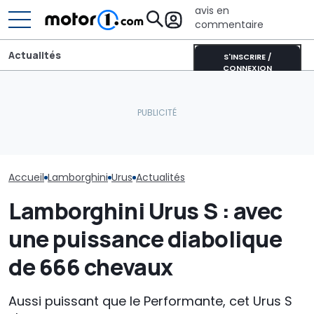
avis en
commentaire
Actualités
S'INSCRIRE /
CONNEXION
New York mise gros sur
Lamborghini arrive sur
les voitures électriques :
Apple Vision Pro avec une
600 bornes de recharge
La supercar d
application immersive
en plus
70 qui mériter
Accueil
Lamborghini
Urus
Actualités
Lamborghini Urus S : avec
une puissance diabolique
de 666 chevaux
Aussi puissant que le Performante, cet Urus S