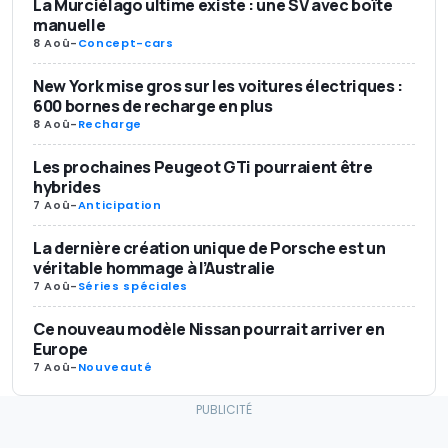
La Murciélago ultime existe : une SV avec boîte
manuelle
8 Aoû
-
Concept-cars
New York mise gros sur les voitures électriques :
600 bornes de recharge en plus
8 Aoû
-
Recharge
Les prochaines Peugeot GTi pourraient être
hybrides
7 Aoû
-
Anticipation
La dernière création unique de Porsche est un
véritable hommage à l’Australie
7 Aoû
-
Séries spéciales
Ce nouveau modèle Nissan pourrait arriver en
Europe
7 Aoû
-
Nouveauté