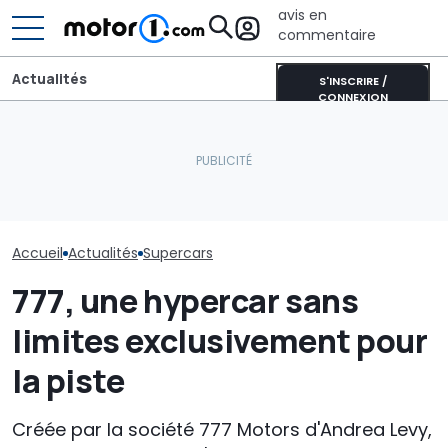
avis en
commentaire
Actualités
S'INSCRIRE /
CONNEXION
Bugatti transforme sa
Bolide de piste en une
L’intérieur du nouveau
sculpture roulante :
SUV Bentley, avec des
Hennessey fait
découvrez Destrier
commandes physiques
supercar anal
Accueil
Actualités
Supercars
777, une hypercar sans
limites exclusivement pour
la piste
Créée par la société 777 Motors d'Andrea Levy,