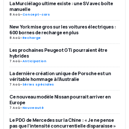
La Murciélago ultime existe : une SV avec boîte
manuelle
8 Aoû
-
Concept-cars
New York mise gros sur les voitures électriques :
600 bornes de recharge en plus
8 Aoû
-
Recharge
Les prochaines Peugeot GTi pourraient être
hybrides
7 Aoû
-
Anticipation
La dernière création unique de Porsche est un
véritable hommage à l’Australie
7 Aoû
-
Séries spéciales
Ce nouveau modèle Nissan pourrait arriver en
Europe
7 Aoû
-
Nouveauté
Le PDG de Mercedes sur la Chine : « Je ne pense
pas que l’intensité concurrentielle disparaisse »