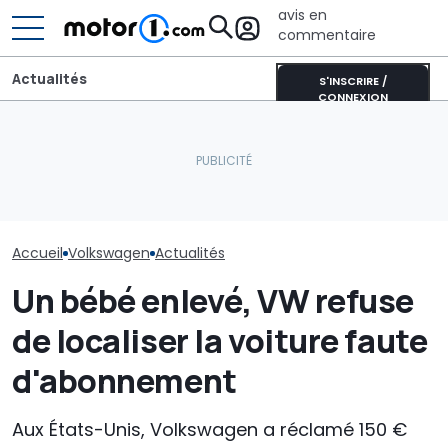
avis en
commentaire
Actualités
S'INSCRIRE /
CONNEXION
Pourquoi les voitures
Voici comment
modernes restent plus
Les prochaines Peugeot
Volkswagen pr
fraîches même en plein
GTi pourraient être
simplifier son
soleil
hybrides
de pièces dét
Accueil
Volkswagen
Actualités
Un bébé enlevé, VW refuse
de localiser la voiture faute
d'abonnement
Aux États-Unis, Volkswagen a réclamé 150 €