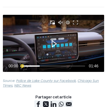
Source:
Police de Lake County sur Facebook
,
Chicago Sun
Times
,
NBC News
Partager cet article