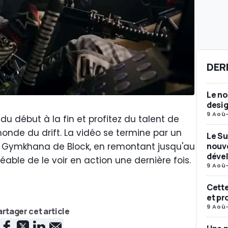
DER
Le n
desig
9 Aoû
u début à la fin et profitez du talent de
onde du drift. La vidéo se termine par un
Le Su
nouv
 Gymkhana de Block, en remontant jusqu'au
déve
éable de le voir en action une dernière fois.
9 Aoû
Cette
et pr
9 Aoû
rtager cet article