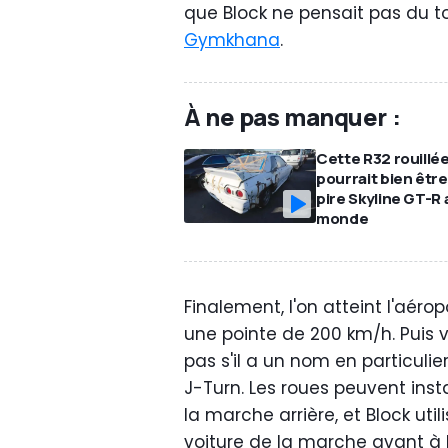
que Block ne pensait pas du t
Gymkhana
.
À ne pas manquer :
Cette R32 rouillé
pourrait bien être
pire Skyline GT-R 
monde
Finalement, l'on atteint l'aérop
une pointe de 200 km/h. Puis 
pas s'il a un nom en particuli
J-Turn. Les roues peuvent in
la marche arrière, et Block uti
voiture de la marche avant à 