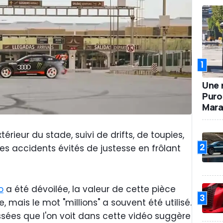
1
Une 
Puro
Mara
xtérieur du stade, suivi de drifts, de toupies,
2
es accidents évités de justesse en frôlant
o
a été dévoilée, la valeur de cette pièce
3
 mais le mot "millions" a souvent été utilisé.
ssées que l'on voit dans cette vidéo suggère