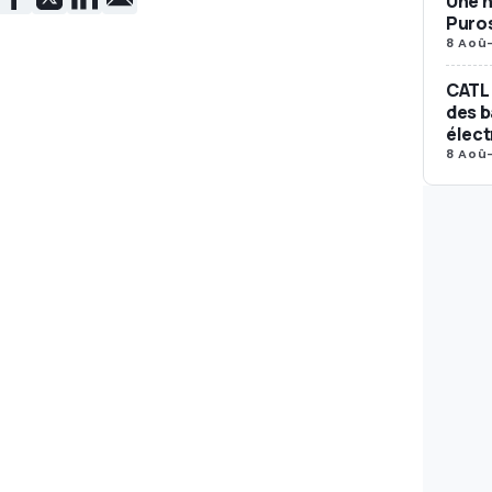
Une n
Puro
8 Aoû
CATL 
des b
élect
8 Aoû