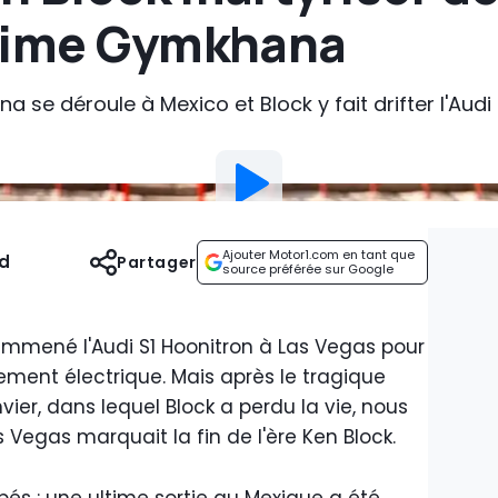
time Gymkhana
na se déroule à Mexico et Block y fait drifter l'Aud
Ajouter Motor1.com en tant que
rd
Partager
source préférée sur Google
 emmené l'Audi S1 Hoonitron à Las Vegas pour
ment électrique. Mais après le tragique
er, dans lequel Block a perdu la vie, nous
 Vegas marquait la fin de l'ère Ken Block.