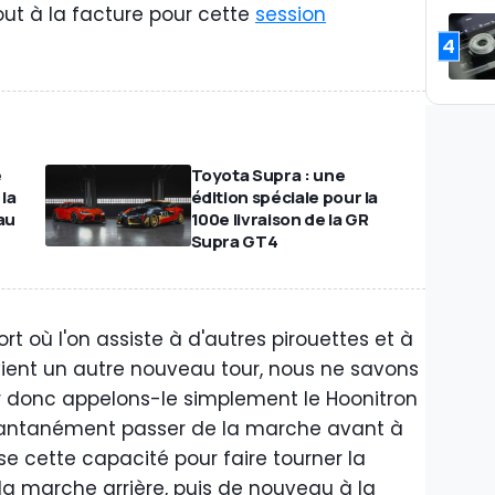
out à la facture pour cette
session
4
e
Toyota Supra : une
 la
édition spéciale pour la
au
100e livraison de la GR
Supra GT4
ort où l'on assiste à d'autres pirouettes et à
vient un autre nouveau tour, nous ne savons
er donc appelons-le simplement le Hoonitron
stantanément passer de la marche avant à
lise cette capacité pour faire tourner la
la marche arrière, puis de nouveau à la