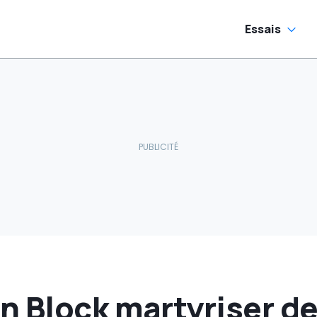
Essais
n Block martyriser d