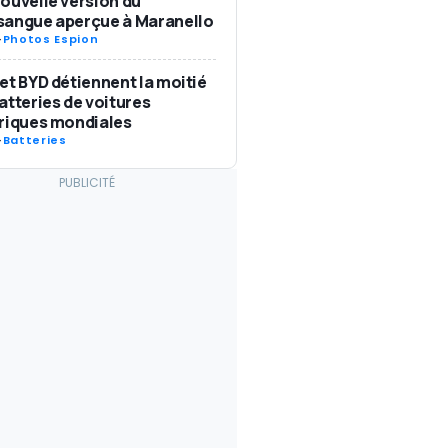
ouvelle version du
sangue aperçue à Maranello
-
Photos Espion
et BYD détiennent la moitié
atteries de voitures
riques mondiales
-
Batteries