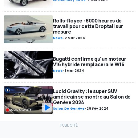
Rolls-Royce : 8000 heures de
travail pour cette Droptail sur
mesure
News
-
2 Mar 2024
Bugatti confirme qu'un moteur
V16 hybride remplacera le W16
News
-
1 Mar 2024
Lucid Gravity : le super SUV
américain se montre au Salon de
Genève 2024
Salon De Genève
-
29 Fév 2024