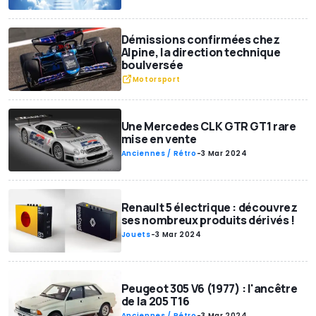
Démissions confirmées chez
Alpine, la direction technique
boulversée
Motorsport
Une Mercedes CLK GTR GT1 rare
mise en vente
Anciennes / Rétro
-
3 Mar 2024
Renault 5 électrique : découvrez
ses nombreux produits dérivés !
Jouets
-
3 Mar 2024
Peugeot 305 V6 (1977) : l'ancêtre
de la 205 T16
Anciennes / Rétro
-
3 Mar 2024