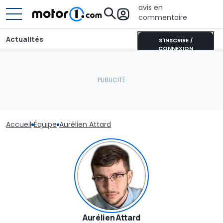
avis en
commentaire
Actualités
S'INSCRIRE /
CONNEXION
Accueil
Équipe
Aurélien Attard
Aurélien Attard