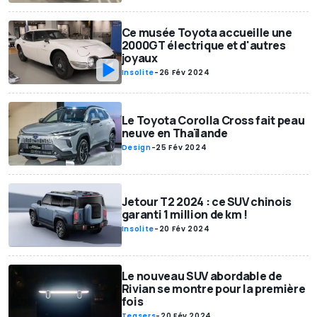
Ce musée Toyota accueille une
2000GT électrique et d'autres
joyaux
Insolite
-
26 Fév 2024
Le Toyota Corolla Cross fait peau
neuve en Thaïlande
Design
-
25 Fév 2024
Jetour T2 2024 : ce SUV chinois
garanti 1 million de km !
Insolite
-
20 Fév 2024
Le nouveau SUV abordable de
Rivian se montre pour la première
fois
Teasers
-
20 Fév 2024