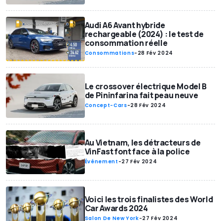
Audi A6 Avant hybride
rechargeable (2024) : le test de
consommation réelle
Consommations
-
28 Fév 2024
Le crossover électrique Model B
de Pininfarina fait peau neuve
Concept-Cars
-
28 Fév 2024
Au Vietnam, les détracteurs de
VinFast font face à la police
Événement
-
27 Fév 2024
Voici les trois finalistes des World
Car Awards 2024
Salon De New York
-
27 Fév 2024