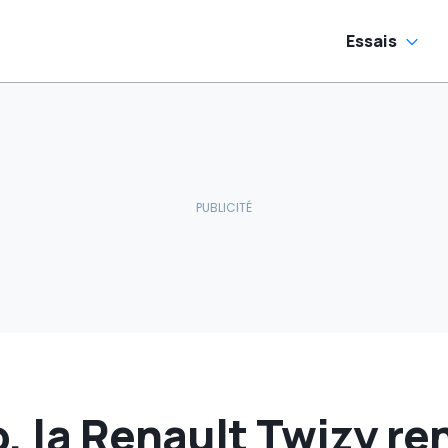
Essais
, la Renault Twizy re