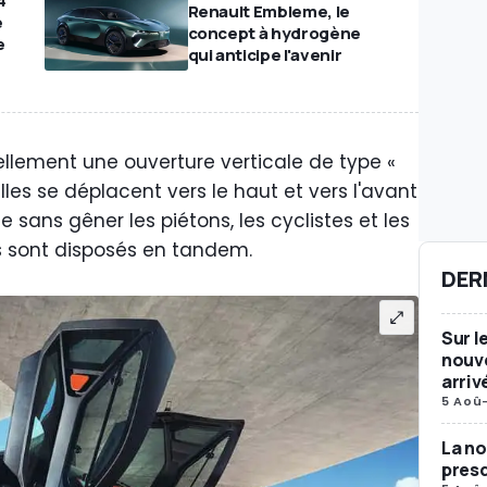
4
Renault Embleme, le
e
concept à hydrogène
e
qui anticipe l'avenir
ellement une ouverture verticale de type «
elles se déplacent vers le haut et vers l'avant
tie sans gêner les piétons, les cyclistes et les
s sont disposés en tandem.
DER
Sur l
nouve
arriv
5 Aoû
La no
presq