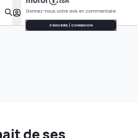
gestes de
automobil
Donnez-nous votre avis en commentaire
Dossie
S'INSCRIRE / CONNEXION
nait de ses