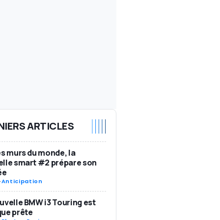
NIERS ARTICLES
es murs du monde, la
lle smart #2 prépare son
ée
-
Anticipation
uvelle BMW i3 Touring est
ue prête