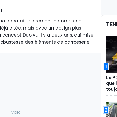
r
ze Duo apparaît clairement comme une
TEN
éjà citée, mais avec un design plus
 concept Duo vu il y a deux ans, qui mise
a robustesse des éléments de carrosserie.
1
Le P
que l
touj
2