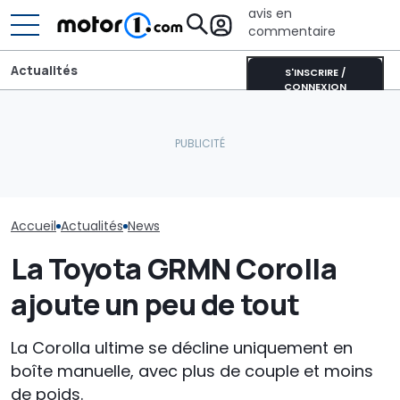
avis en
commentaire
Actualités
S'INSCRIRE /
CONNEXION
Le Super Bee est de
Lucid retarde 
retour : la nouvelle Dodge
BYD, 7 brevets sur les
lancement de
Charger développe 600
batteries solides : ce qui
concurrent du
chevaux
change à partir de 2027
Model Y pour é
"erreurs du p
Accueil
Actualités
News
La Toyota GRMN Corolla
ajoute un peu de tout
La Corolla ultime se décline uniquement en
boîte manuelle, avec plus de couple et moins
de poids.