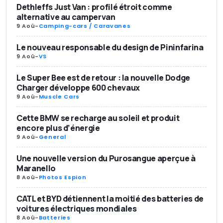
Dethleffs Just Van : profilé étroit comme
alternative au campervan
9 Aoû
-
Camping-cars / Caravanes
Le nouveau responsable du design de Pininfarina
9 Aoû
-
VS
Le Super Bee est de retour : la nouvelle Dodge
Charger développe 600 chevaux
9 Aoû
-
Muscle Cars
Cette BMW se recharge au soleil et produit
encore plus d’énergie
9 Aoû
-
General
Une nouvelle version du Purosangue aperçue à
Maranello
8 Aoû
-
Photos Espion
CATL et BYD détiennent la moitié des batteries de
voitures électriques mondiales
8 Aoû
-
Batteries