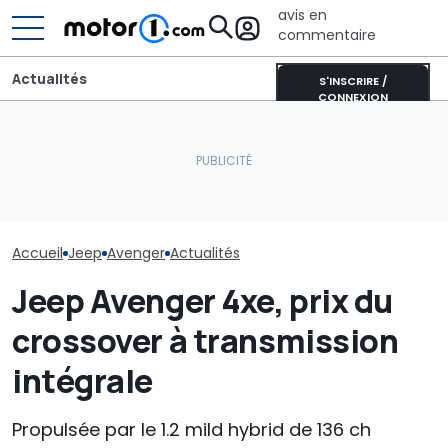
avis en
commentaire
Actualités
S'INSCRIRE /
CONNEXION
Toyota Yaris Cross vs
Sur les murs du monde, la
Audi n'en a pas
Jeep Avenger, duel de
nouvelle smart #2
les SUV coupés 
SUV urbains (aussi 4x4)
prépare son arrivée
nouveau Q8 ar
Accueil
Jeep
Avenger
Actualités
Jeep Avenger 4xe, prix du
crossover à transmission
intégrale
Propulsée par le 1.2 mild hybrid de 136 ch