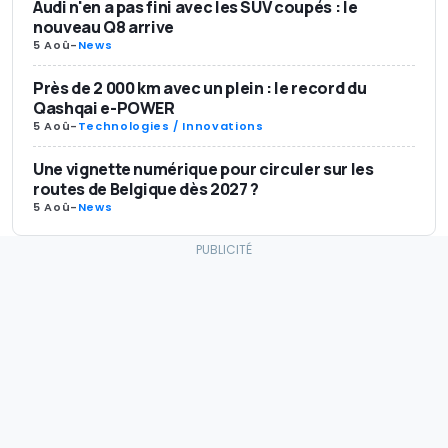
Audi n'en a pas fini avec les SUV coupés : le
nouveau Q8 arrive
5 Aoû
-
News
Près de 2 000 km avec un plein : le record du
Qashqai e-POWER
5 Aoû
-
Technologies / Innovations
Une vignette numérique pour circuler sur les
routes de Belgique dès 2027 ?
5 Aoû
-
News