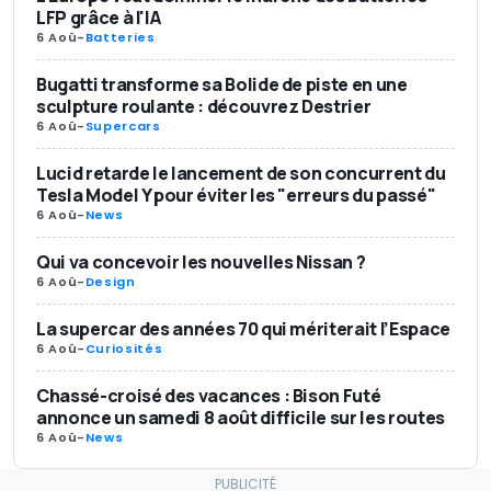
LFP grâce à l'IA
6 Aoû
-
Batteries
Bugatti transforme sa Bolide de piste en une
sculpture roulante : découvrez Destrier
6 Aoû
-
Supercars
Lucid retarde le lancement de son concurrent du
Tesla Model Y pour éviter les "erreurs du passé"
6 Aoû
-
News
Qui va concevoir les nouvelles Nissan ?
6 Aoû
-
Design
La supercar des années 70 qui mériterait l’Espace
6 Aoû
-
Curiosités
Chassé-croisé des vacances : Bison Futé
annonce un samedi 8 août difficile sur les routes
6 Aoû
-
News