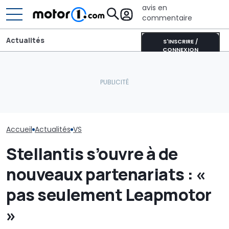
avis en
commentaire
Actualités
S'INSCRIRE /
CONNEXION
Aston Martin contrainte
Ferrari 849 Te
BYD Dolphin G, l'intérieur
de vendre la majeure
Audi Nuvolari, 
du nouveau crossover
partie de son nom pour
face des supe
hybride
survivre
prodigieuses
Accueil
Actualités
VS
Stellantis s’ouvre à de
nouveaux partenariats : «
pas seulement Leapmotor
»