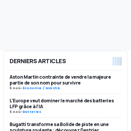
DERNIERS ARTICLES
Aston Martin contrainte de vendre la majeure
partie de son nom pour survivre
6 Aoû
-
Économie / Marché
L'Europe veut dominer le marché des batteries
LFP grâce à l'IA
6 Aoû
-
Batteries
Bugatti transforme sa Bolide de piste en une
sculpture roulante : découvrez Destrier