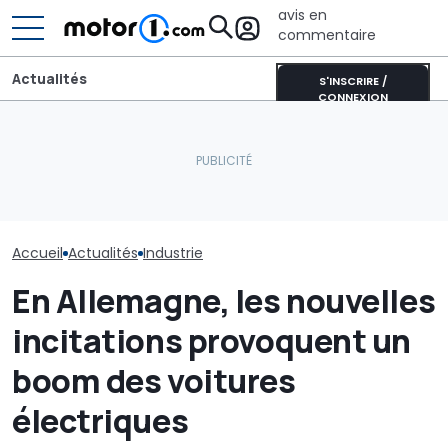
avis en
commentaire
Actualités
S'INSCRIRE /
CONNEXION
Aston Martin contrainte
Les Philippines défient la
de vendre la majeure
Thaïlande et la Chine sur
partie de son nom pour
Le robotaxi de
les voitures électriques
survivre
il vraiment un
Accueil
Actualités
Industrie
En Allemagne, les nouvelles
incitations provoquent un
boom des voitures
électriques