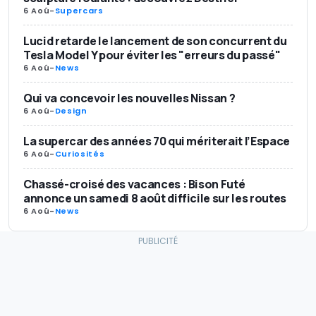
6 Aoû
-
Supercars
Lucid retarde le lancement de son concurrent du
Tesla Model Y pour éviter les "erreurs du passé"
6 Aoû
-
News
Qui va concevoir les nouvelles Nissan ?
6 Aoû
-
Design
La supercar des années 70 qui mériterait l’Espace
6 Aoû
-
Curiosités
Chassé-croisé des vacances : Bison Futé
annonce un samedi 8 août difficile sur les routes
6 Aoû
-
News