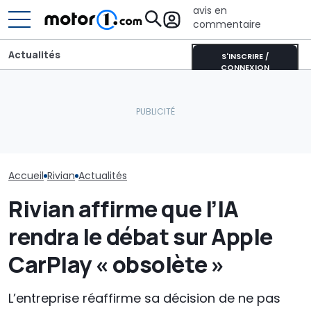
avis en
commentaire
Actualités
S'INSCRIRE /
CONNEXION
Le secteur én
Près de 2 000 km avec un
La Murciélago ultime
évolue et la n
plein : le record du
existe : une SV avec boîte
des voitures é
Qashqai e-POWER
manuelle
commence
Accueil
Rivian
Actualités
Rivian affirme que l’IA
rendra le débat sur Apple
CarPlay « obsolète »
L’entreprise réaffirme sa décision de ne pas