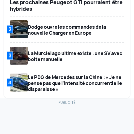
Les prochaines Peugeot GTi pourraient être
hybrides
Dodge ouvre les commandes de la
2
nouvelle Charger en Europe
La Murciélago ultime existe : une SV avec
3
boîte manuelle
Le PDG de Mercedes sur la Chine : « Je ne
4
pense pas que l’intensité concurrentielle
disparaisse »