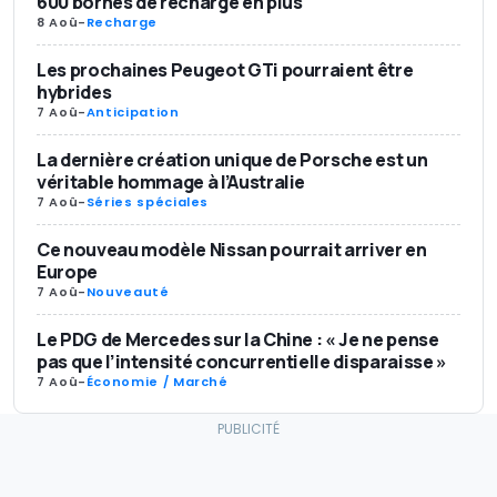
600 bornes de recharge en plus
8 Aoû
-
Recharge
Les prochaines Peugeot GTi pourraient être
hybrides
7 Aoû
-
Anticipation
La dernière création unique de Porsche est un
véritable hommage à l’Australie
7 Aoû
-
Séries spéciales
Ce nouveau modèle Nissan pourrait arriver en
Europe
7 Aoû
-
Nouveauté
Le PDG de Mercedes sur la Chine : « Je ne pense
pas que l’intensité concurrentielle disparaisse »
7 Aoû
-
Économie / Marché