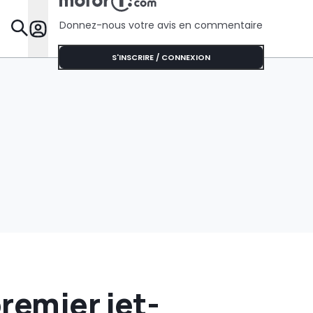
concurrentielle
disparaisse »
Donnez-nous votre avis en commentaire
Dossie
S'INSCRIRE / CONNEXION
remier jet-