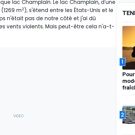
fique lac Champlain. Le lac Champlain, d'une
2
s (1269 m
), s'étend entre les États-Unis et le
TEN
ps n'était pas de notre côté et j'ai dû
es vents violents. Mais peut-être cela n'a-t-
1
Pour
mode
fraî
2