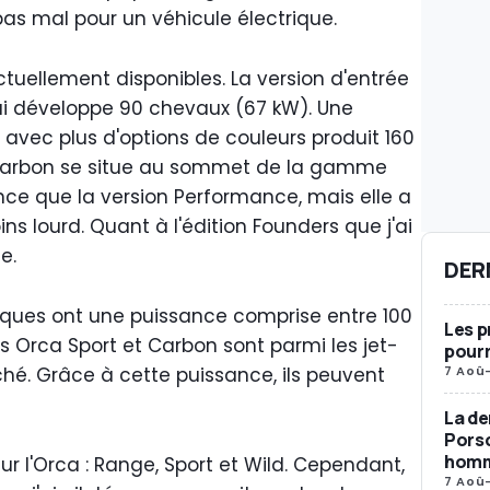
 pas mal pour un véhicule électrique.
ctuellement disponibles. La version d'entrée
ui développe 90 chevaux (67 kW). Une
 avec plus d'options de couleurs produit 160
 Carbon se situe au sommet de la gamme
ce que la version Performance, mais elle a
ins lourd. Quant à l'édition Founders que j'ai
e.
DER
miques ont une puissance comprise entre 100
Les p
les Orca Sport et Carbon sont parmi les jet-
pourr
7 Aoû
ché. Grâce à cette puissance, ils peuvent
La de
Porsc
homma
ur l'Orca : Range, Sport et Wild. Cependant,
7 Aoû