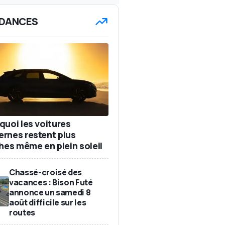
DANCES
quoi les voitures
rnes restent plus
ches même en plein soleil
Chassé-croisé des
vacances : Bison Futé
annonce un samedi 8
août difficile sur les
routes