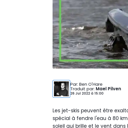
Par
: Ben O'Hare
Traduit par
:
Mael Pilven
26 Jul 2022
à
15:00
Les jet-skis peuvent être exal
spécial à fendre l'eau à 80 k
soleil qui brille et le vent da