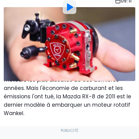
09:11
Par
: Jacob Oliva
Traduit par
:
Khalil Bouguerra
27 Jun 2022
à
20:00
Ajouter Motor1.com en tant que
source préférée sur Google
Avec autant de puissance dans un engin de
petite taille, le moteur rotatif Wankel est l'un des
moteurs les plus discutés de ces dernières
années. Mais l'économie de carburant et les
émissions l'ont tué, la Mazda RX-8 de 2011 est le
dernier modèle à embarquer un moteur rotatif
Wankel.