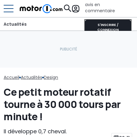
avis en
commentaire
Actualités
S'INSCRIRE /
CONNEXION
Bugatti transforme sa
Bolide de piste en une
Bentley célèbr
Qui va concevoir les
sculpture roulante :
ans à Crewe a
nouvelles Nissan ?
découvrez Destrier
Continental G
Accueil
Actualités
Design
Ce petit moteur rotatif
tourne à 30 000 tours par
minute !
Il développe 0,7 cheval.