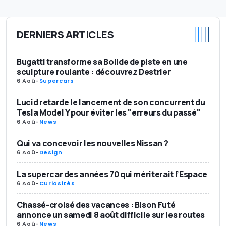
DERNIERS ARTICLES
Bugatti transforme sa Bolide de piste en une
sculpture roulante : découvrez Destrier
6 Aoû
-
Supercars
Lucid retarde le lancement de son concurrent du
Tesla Model Y pour éviter les "erreurs du passé"
6 Aoû
-
News
Qui va concevoir les nouvelles Nissan ?
6 Aoû
-
Design
La supercar des années 70 qui mériterait l’Espace
6 Aoû
-
Curiosités
Chassé-croisé des vacances : Bison Futé
annonce un samedi 8 août difficile sur les routes
6 Aoû
-
News