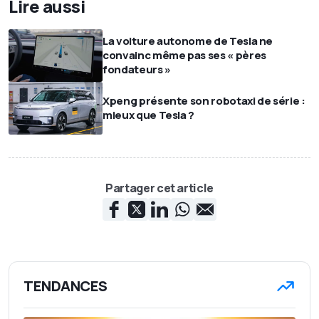
Lire aussi
La voiture autonome de Tesla ne
convainc même pas ses « pères
fondateurs »
Xpeng présente son robotaxi de série :
mieux que Tesla ?
Partager cet article
TENDANCES