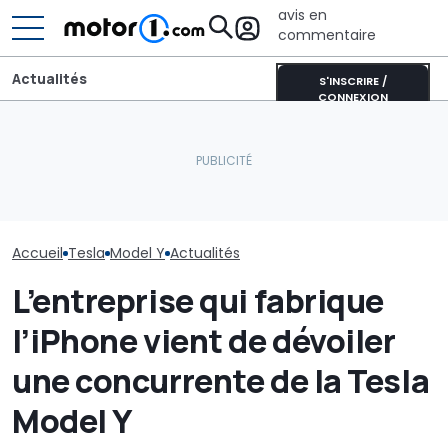
avis en
commentaire
Actualités
S'INSCRIRE /
CONNEXION
Quelles sont les
Pourquoi les v
décisions de la NHTSA
Les prochaines Peugeot
modernes rest
concernant les phares
GTi pourraient être
fraîches même
Tesla de 2017 à 2023 ?
hybrides
soleil
Accueil
Tesla
Model Y
Actualités
L’entreprise qui fabrique
l’iPhone vient de dévoiler
une concurrente de la Tesla
Model Y