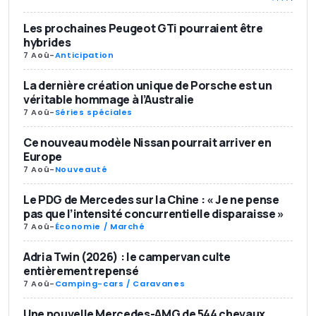
Les prochaines Peugeot GTi pourraient être
hybrides
7 Aoû
-
Anticipation
La dernière création unique de Porsche est un
véritable hommage à l’Australie
7 Aoû
-
Séries spéciales
Ce nouveau modèle Nissan pourrait arriver en
Europe
7 Aoû
-
Nouveauté
Le PDG de Mercedes sur la Chine : « Je ne pense
pas que l’intensité concurrentielle disparaisse »
7 Aoû
-
Économie / Marché
Adria Twin (2026) : le campervan culte
entièrement repensé
7 Aoû
-
Camping-cars / Caravanes
Une nouvelle Mercedes-AMG de 544 chevaux