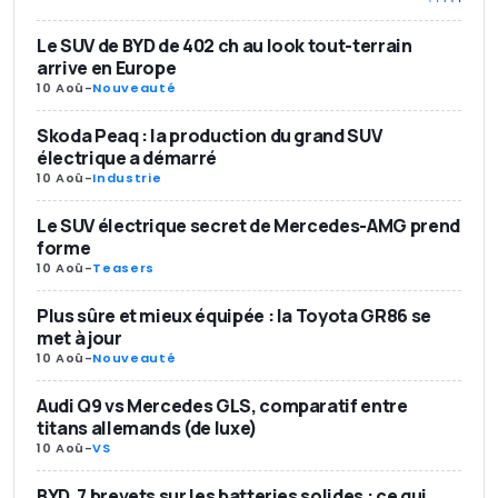
Le SUV de BYD de 402 ch au look tout-terrain
arrive en Europe
10 Aoû
-
Nouveauté
Skoda Peaq : la production du grand SUV
électrique a démarré
10 Aoû
-
Industrie
Le SUV électrique secret de Mercedes-AMG prend
forme
10 Aoû
-
Teasers
Plus sûre et mieux équipée : la Toyota GR86 se
met à jour
10 Aoû
-
Nouveauté
Audi Q9 vs Mercedes GLS, comparatif entre
titans allemands (de luxe)
10 Aoû
-
VS
BYD, 7 brevets sur les batteries solides : ce qui