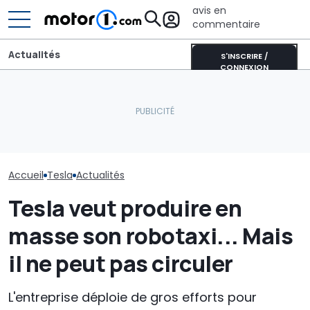
avis en
commentaire
Actualités
S'INSCRIRE /
CONNEXION
Pourquoi les voitures
Selon une enq
modernes restent plus
Le SUV de BYD de 402 ch
Musk nuit plus
fraîches même en plein
au look tout-terrain
que BYD est pé
soleil
arrive en Europe
ses liens avec
Accueil
Tesla
Actualités
Tesla veut produire en
masse son robotaxi... Mais
il ne peut pas circuler
L'entreprise déploie de gros efforts pour