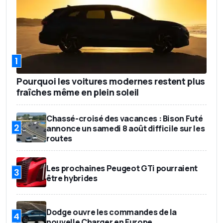
1
Pourquoi les voitures modernes restent plus
fraîches même en plein soleil
Chassé-croisé des vacances : Bison Futé
2
annonce un samedi 8 août difficile sur les
routes
Les prochaines Peugeot GTi pourraient
3
être hybrides
Dodge ouvre les commandes de la
4
nouvelle Charger en Europe