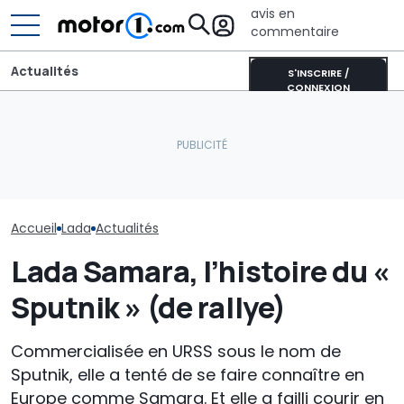
avis en
commentaire
Actualités
S'INSCRIRE /
CONNEXION
Audi A3 (1996-2003) : la
Les prochaines Peugeot
Citroen 2CV C
Golf à quatre portes plus
GTi pourraient être
(1986) : la plu
chic fête ses 30 ans
hybrides
de toutes les
Accueil
Lada
Actualités
Lada Samara, l’histoire du «
Sputnik » (de rallye)
Commercialisée en URSS sous le nom de
Sputnik, elle a tenté de se faire connaître en
Europe comme Samara. Et elle a failli courir en