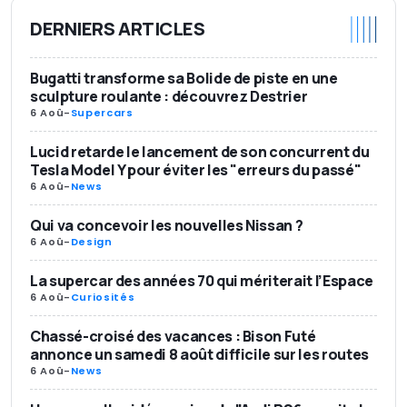
DERNIERS ARTICLES
Bugatti transforme sa Bolide de piste en une
sculpture roulante : découvrez Destrier
6 Aoû
-
Supercars
Lucid retarde le lancement de son concurrent du
Tesla Model Y pour éviter les "erreurs du passé"
6 Aoû
-
News
Qui va concevoir les nouvelles Nissan ?
6 Aoû
-
Design
La supercar des années 70 qui mériterait l’Espace
6 Aoû
-
Curiosités
Chassé-croisé des vacances : Bison Futé
annonce un samedi 8 août difficile sur les routes
6 Aoû
-
News