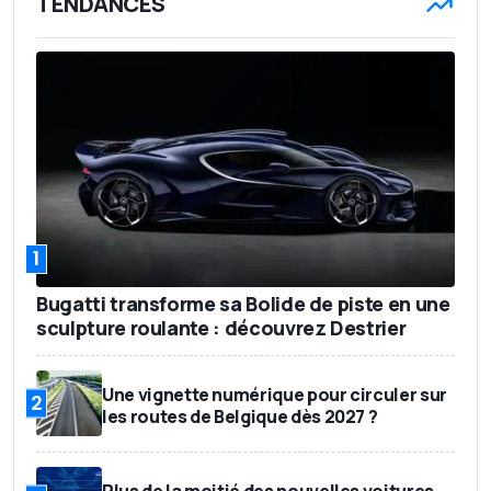
TENDANCES
1.310 mm
Hauteur
226 Liter
Volume de coffre
1.275 - 1.314 kg (je nach
Poids
Ausstattung)
zwischen 30.000 und
Prix de base
33.000 Euro
Mai 2022
En vente
1
Bugatti transforme sa Bolide de piste en une
sculpture roulante : découvrez Destrier
Une vignette numérique pour circuler sur
2
les routes de Belgique dès 2027 ?
Plus de la moitié des nouvelles voitures