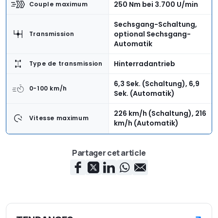
250 Nm bei 3.700 U/min
Couple maximum
Sechsgang-Schaltung,
optional Sechsgang-
Transmission
Automatik
Hinterradantrieb
Type de transmission
6,3 Sek. (Schaltung), 6,9
0-100 km/h
Sek. (Automatik)
226 km/h (Schaltung), 216
Vitesse maximum
km/h (Automatik)
innenbelüftete Scheiben,
Partager cet article
16 Zoll (vorne), 15 Zoll
Brakes
(hinten)
4.265 mm
Longueur
1.775 mm
Largeur