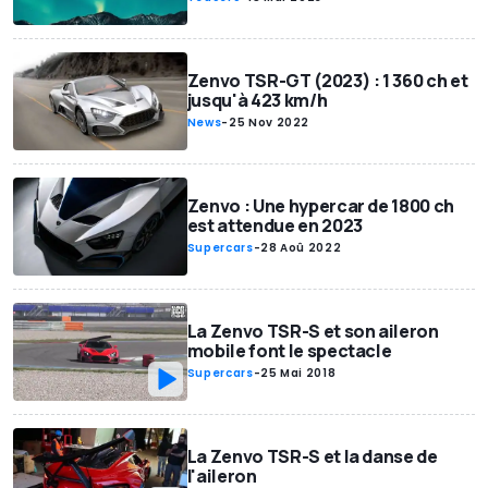
Zenvo TSR-GT (2023) : 1 360 ch et
jusqu'à 423 km/h
News
-
25 Nov 2022
Zenvo : Une hypercar de 1800 ch
est attendue en 2023
Supercars
-
28 Aoû 2022
La Zenvo TSR-S et son aileron
mobile font le spectacle
Supercars
-
25 Mai 2018
La Zenvo TSR-S et la danse de
l'aileron