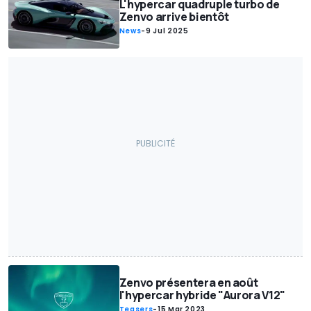
L'hypercar quadruple turbo de
Zenvo arrive bientôt
News
-
9 Jul 2025
Zenvo présentera en août
l'hypercar hybride "Aurora V12"
Teasers
-
15 Mar 2023