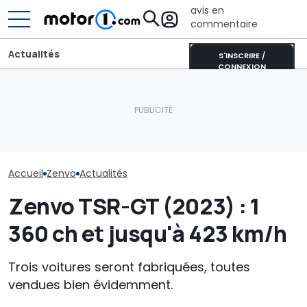
avis en
commentaire
Actualités
S'INSCRIRE /
CONNEXION
Lucid retarde le
Chassé-crois
lancement de son
Les prochaines Peugeot
vacances : Bis
concurrent du Tesla
GTi pourraient être
annonce un s
Model Y pour éviter les
hybrides
août difficile s
"erreurs du passé"
routes
Accueil
Zenvo
Actualités
Zenvo TSR-GT (2023) : 1
360 ch et jusqu'à 423 km/h
Trois voitures seront fabriquées, toutes
vendues bien évidemment.