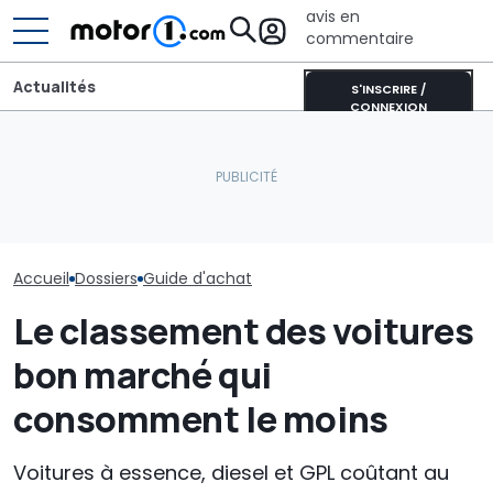
avis en
commentaire
Actualités
S'INSCRIRE /
CONNEXION
Mercedes CLA Shooting
Une nouvelle version du
Les voitures
Brake : autonomie,
Purosangue aperçue à
automatiques
batterie et prix
Maranello
chères de 202
Accueil
Dossiers
Guide d'achat
Le classement des voitures
bon marché qui
consomment le moins
Voitures à essence, diesel et GPL coûtant au