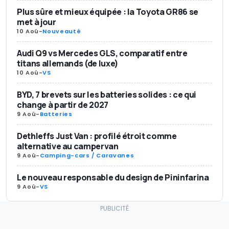
Plus sûre et mieux équipée : la Toyota GR86 se
met à jour
10 Aoû
-
Nouveauté
Audi Q9 vs Mercedes GLS, comparatif entre
titans allemands (de luxe)
10 Aoû
-
VS
BYD, 7 brevets sur les batteries solides : ce qui
change à partir de 2027
9 Aoû
-
Batteries
Dethleffs Just Van : profilé étroit comme
alternative au campervan
9 Aoû
-
Camping-cars / Caravanes
Le nouveau responsable du design de Pininfarina
9 Aoû
-
VS