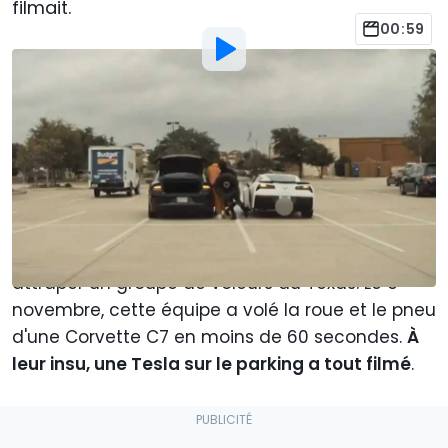
filmait.
00:59
Par
: Christopher Smith
Traduit par
:
Khalil Bouguerra
11 Nov 2022
à
19:00
Ajouter Motor1.com en tant que
source préférée sur Google
Les caméras sont partout de nos jours. Espérons
que cet œil toujours attentif puisse aider à
attraper un groupe de voleurs au Texas. Le 3
novembre, cette équipe a volé la roue et le pneu
d'une Corvette C7 en moins de 60 secondes.
À
leur insu, une Tesla sur le parking a tout filmé
.