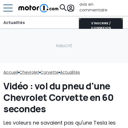
avis en
commentaire
Actualités
S'INSCRIRE /
CONNEXION
Bugatti transforme sa
Bolide de piste en une
Skoda Peaq : la
sculpture roulante :
production du grand SUV
Hennessey fait
découvrez Destrier
électrique a démarré
supercar anal
Accueil
Chevrolet
Corvette
Actualités
Vidéo : vol du pneu d'une
Chevrolet Corvette en 60
secondes
Les voleurs ne savaient pas qu'une Tesla les