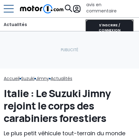
avis en
commentaire
Actualités
S'INSCRIRE /
CONNEXION
Cette transformation en
CATL et BYD détiennent la
camping-car du Suzuki
moitié des batteries de
Jimny ne coûte que 22
voitures électriques
Suzuki Jimny :
000 euros
mondiales
modèle d'adie
Accueil
Suzuki
Jimny
Actualités
Italie : Le Suzuki Jimny
rejoint le corps des
carabiniers forestiers
Le plus petit véhicule tout-terrain du monde