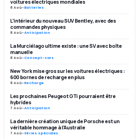
voitures électriques mondiales
8 Aoû
-
Batteries
L’intérieur du nouveau SUV Bentley, avec des
commandes physiques
8 Aoû
-
Anticipation
La Murciélago ultime existe : une SV avec boîte
manuelle
8 Aoû
-
Concept-cars
New York mise gros sur les voitures électriques :
600 bornes de recharge en plus
8 Aoû
-
Recharge
Les prochaines Peugeot GTi pourraient être
hybrides
7 Aoû
-
Anticipation
La dernière création unique de Porsche est un
véritable hommage à l’Australie
7 Aoû
-
Séries spéciales