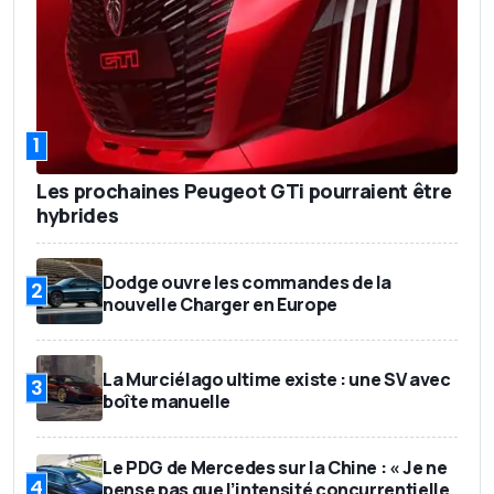
1
Les prochaines Peugeot GTi pourraient être
hybrides
Dodge ouvre les commandes de la
2
nouvelle Charger en Europe
La Murciélago ultime existe : une SV avec
3
boîte manuelle
Le PDG de Mercedes sur la Chine : « Je ne
4
pense pas que l’intensité concurrentielle