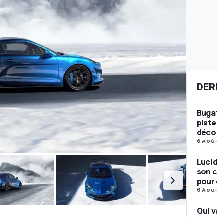
DER
Bugat
piste
décou
6 Aoû
Lucid
son c
pour 
6 Aoû
Qui v