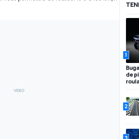
TEN
1
Buga
de p
roul
2
3