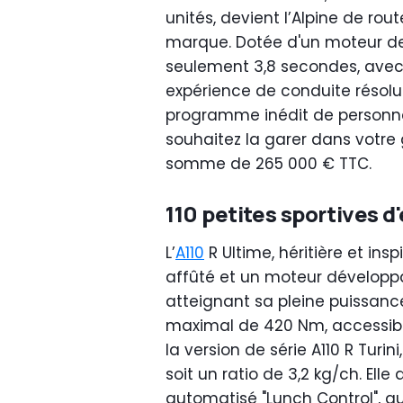
unités, devient l’Alpine de ro
marque. Dotée d'un moteur de 
seulement 3,8 secondes, avec 
expérience de conduite résol
programme inédit de personnal
souhaitez la garer dans votre 
somme de 265 000 € TTC.
110 petites sportives d
L’
A110
R Ultime, héritière et in
affûté et un moteur développ
atteignant sa pleine puissance
maximal de 420 Nm, accessibl
la version de série A110 R Turi
soit un ratio de 3,2 kg/ch. El
automatisé "Lunch Control", qu