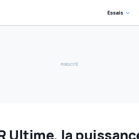
couvrez Destrier
Essais
R Ultime, la puissance