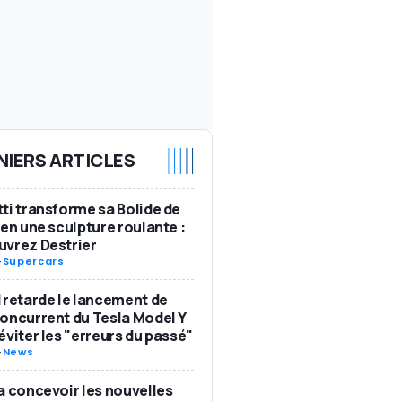
NIERS ARTICLES
ti transforme sa Bolide de
 en une sculpture roulante :
vrez Destrier
-
Supercars
 retarde le lancement de
oncurrent du Tesla Model Y
éviter les "erreurs du passé"
-
News
a concevoir les nouvelles