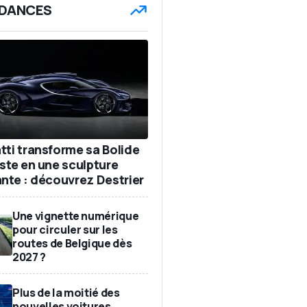
DANCES
tti transforme sa Bolide
iste en une sculpture
ante : découvrez Destrier
Une vignette numérique
pour circuler sur les
routes de Belgique dès
2027 ?
Plus de la moitié des
nouvelles voitures