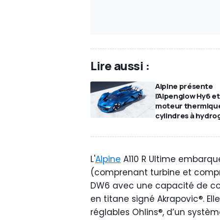
Lire aussi :
Alpine présente
l'Alpenglow Hy6 et
moteur thermiqu
cylindres à hydr
L'
Alpine
A110 R Ultime embarqu
(comprenant turbine et compre
DW6 avec une capacité de co
en titane signé Akrapovic®. E
réglables Ohlins®, d’un systè