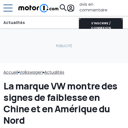
avis en
commentaire
Actualités
S'INSCRIRE /
CONNEXION
Pourquoi les voitures
Voici comment
modernes restent plus
Les prochaines Peugeot
Volkswagen pr
fraîches même en plein
GTi pourraient être
simplifier son
soleil
hybrides
de pièces dét
Accueil
Volkswagen
Actualités
La marque VW montre des
signes de faiblesse en
Chine et en Amérique du
Nord