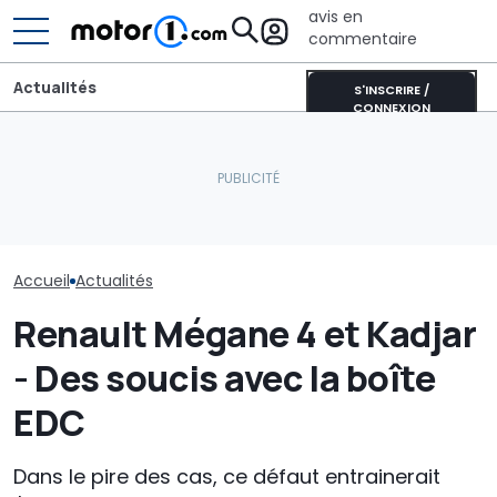
avis en
commentaire
Actualités
S'INSCRIRE /
CONNEXION
Pourquoi les voitures
modernes restent plus
Le SUV électrique secret
fraîches même en plein
de Mercedes-AMG prend
Le Renault Kad
soleil
forme
changer de n
Accueil
Actualités
Renault Mégane 4 et Kadjar
- Des soucis avec la boîte
EDC
Dans le pire des cas, ce défaut entrainerait