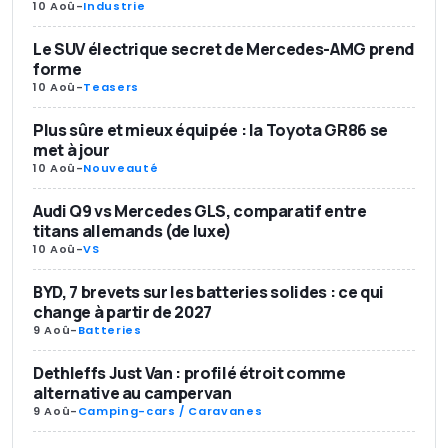
10 Aoû
-
Industrie
Le SUV électrique secret de Mercedes-AMG prend
forme
10 Aoû
-
Teasers
Plus sûre et mieux équipée : la Toyota GR86 se
met à jour
10 Aoû
-
Nouveauté
Audi Q9 vs Mercedes GLS, comparatif entre
titans allemands (de luxe)
10 Aoû
-
VS
BYD, 7 brevets sur les batteries solides : ce qui
change à partir de 2027
9 Aoû
-
Batteries
Dethleffs Just Van : profilé étroit comme
alternative au campervan
9 Aoû
-
Camping-cars / Caravanes