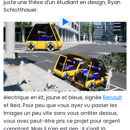
juste une thèse d'un étudiant en design, Ryan
Schlotthauer.
Par
: Gustavo Henrique Ruffo
Traduit par
:
Mael Pilven
26 Mai 2021
à
18:26
Ajouter Motor1.com en tant que
source préférée sur Google
Depuis quelques jours, en lisant les infos ou en
regardant les réseaux sociaux, vous avez
sûrement vu ces images d'une voiture
électrique en kit, jaune et bleue, signée
Renault
et Ikea. Pour peu que vous ayez vu passer les
images un peu vite sans vous arrêter dessus,
vous avez peut-être pris ce projet pour argent
comptant. Mais il n'en est rien : il s'agit là