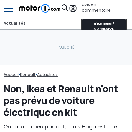
avis en
commentaire
Actualités
S'INSCRIRE /
CONNEXION
Pourquoi les voitures
Google Gemini
modernes restent plus
Les prochaines Peugeot
gratuitement 
fraîches même en plein
GTi pourraient être
mise à jour su
soleil
hybrides
modèles Renau
Accueil
Renault
Actualités
Non, Ikea et Renault n'ont
pas prévu de voiture
électrique en kit
On l'a lu un peu partout, mais Höga est une