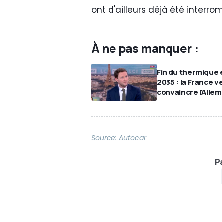
ont d'ailleurs déjà été interro
À ne pas manquer :
Fin du thermique 
2035 : la France v
convaincre l'Alle
Source:
Autocar
Pa