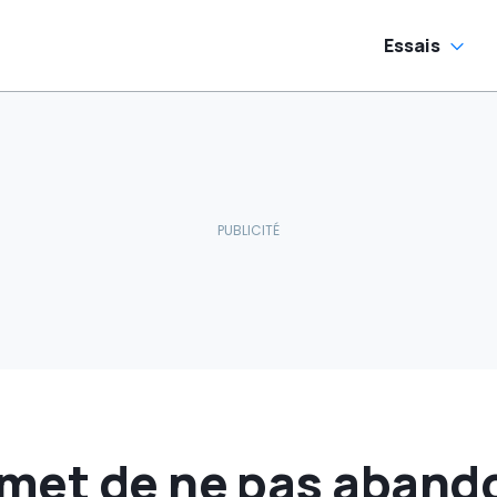
du passé"
Essais
met de ne pas abando