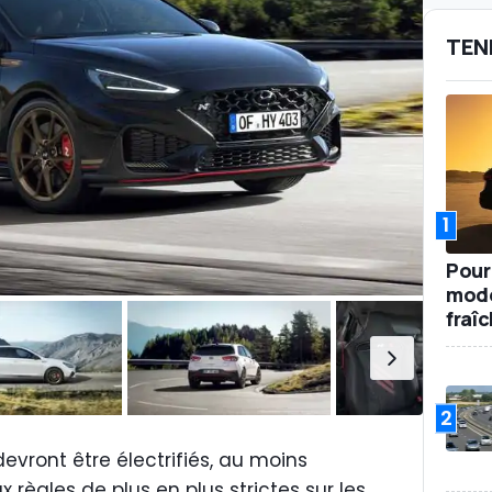
TEN
1
Pour
mode
fraî
2
vront être électrifiés, au moins
 règles de plus en plus strictes sur les