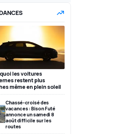
DANCES
quoi les voitures
rnes restent plus
ches même en plein soleil
Chassé-croisé des
vacances : Bison Futé
annonce un samedi 8
août difficile sur les
routes