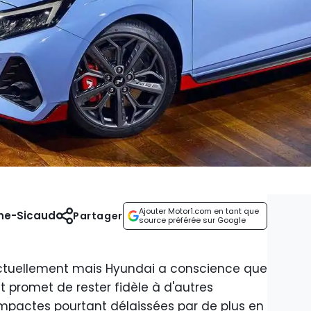
Ajouter Motor1.com en tant que
nne-Sicaud
Partager
source préférée sur Google
 actuellement mais Hyundai a conscience que
t promet de rester fidèle à d'autres
pactes pourtant délaissées par de plus en