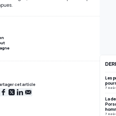
mpues.
en
eut
magne
DER
Les p
pourr
rtager cet article
7 Aoû
La de
Porsc
homma
7 Aoû