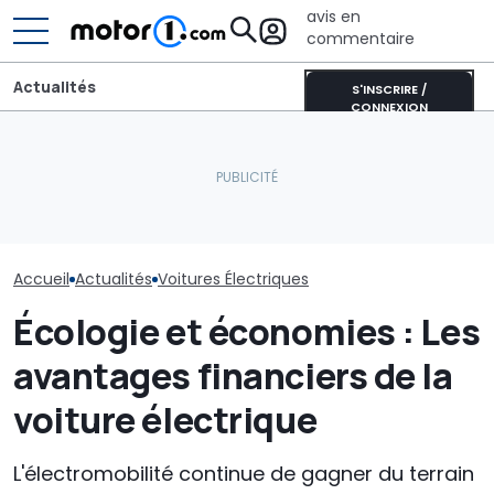
avis en
commentaire
Actualités
S'INSCRIRE /
CONNEXION
Comment est conçue la
Aston Martin contrainte
plateforme EMA du
de vendre la majeure
La voiture éle
premier Range Rover
partie de son nom pour
pas de frunk ? 
électrique
survivre
solution
Accueil
Actualités
Voitures Électriques
Écologie et économies : Les
avantages financiers de la
voiture électrique
L'électromobilité continue de gagner du terrain